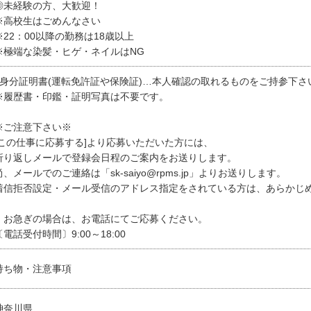
◎未経験の方、大歓迎！
※高校生はごめんなさい
※22：00以降の勤務は18歳以上
※極端な染髪・ヒゲ・ネイルはNG
■身分証明書(運転免許証や保険証)…本人確認の取れるものをご持参下さ
※履歴書・印鑑・証明写真は不要です。
※ご注意下さい※
[この仕事に応募する]より応募いただいた方には、
折り返しメールで登録会日程のご案内をお送りします。
尚、メールでのご連絡は「sk-saiyo@rpms.jp」よりお送りします。
着信拒否設定・メール受信のアドレス指定をされている方は、あらかじ
・お急ぎの場合は、お電話にてご応募ください。
〔電話受付時間〕9:00～18:00
持ち物・注意事項
神奈川県