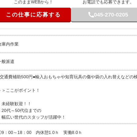
このままWEBから！
お電話でも応募できます。
この仕事に応募する
045-270-0205
倉庫内作業
一般派遣
●交通費補助500円●輸入おもちゃや知育玩具の傷や袋の入れ替えなどの
＞＞ここがポイント！
・未経験歓迎！！
20代～50代位までの
幅広い世代のスタッフが活躍中！
①9：00～18：00 内休憩1.0ｈ 実働8.0ｈ