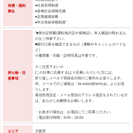
●社員登用制度
待遇・福利
●各種社会保険完備
厚生
●定期健康診断
●年次有給休暇制度"
"■身分証明書(運転免許証や保険証)…本人確認の取れるも
のをご持参下さい。
■銀行口座を確認できるもの（通帳やキャッシュカードな
ど）
※履歴書・印鑑・証明写真は不要です。
※ご注意下さい※
[この仕事に応募する]より応募いただいた方には、
持ち物・注
折り返しメールで登録会日程のご案内をお送りします。
意事項
尚、メールでのご連絡は「sk-saiyo@rpms.jp」よりお送
りします。
着信拒否設定・メール受信のアドレス指定をされている方
は、あらかじめ解除をお願いします。
・お急ぎの場合は、お電話にてご応募ください。
〔電話受付時間〕9:00～18:00
大阪府
エリア