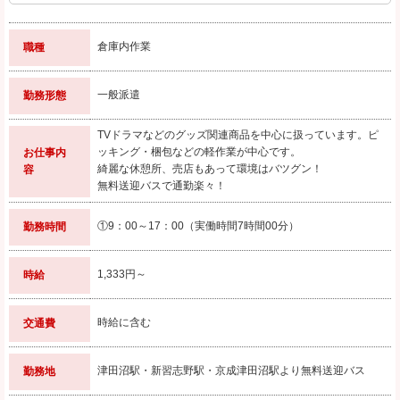
倉庫内作業
職種
一般派遣
勤務形態
TVドラマなどのグッズ関連商品を中心に扱っています。ピ
ッキング・梱包などの軽作業が中心です。
お仕事内
綺麗な休憩所、売店もあって環境はバツグン！
容
無料送迎バスで通勤楽々！
①9：00～17：00（実働時間7時間00分）
勤務時間
1,333円～
時給
時給に含む
交通費
津田沼駅・新習志野駅・京成津田沼駅より無料送迎バス
勤務地