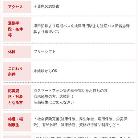
千葉県習志野市
アクセス
通勤手
津田沼駅より送迎バス京成津田沼駅より送迎バス新習志野
段・条件
駅より送迎バス
等
フリーシフト
休日
こだわり
未経験からOK
条件
◎スマートフォン等の携帯電話をお持ちの方
応募資
◎未経験の方、大歓迎！
格・対象
※高校生はごめんなさい
となる方
＊社会保険完備(健康保険、厚生年金、雇用保険、労災保
待遇・福
険)、有給休暇、健康診断、資格取得補助制度など＊
利厚生