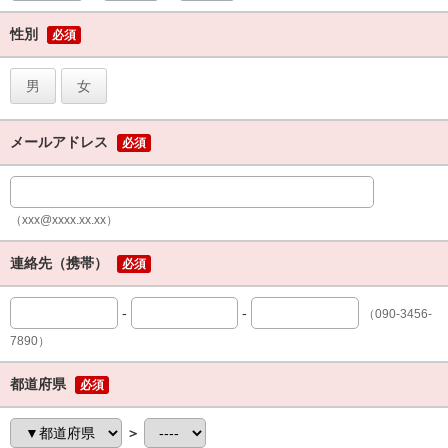
性別
必須
男
女
メールアドレス
必須
（xxx@xxxx.xx.xx）
連絡先（携帯）
必須
-
-
（090-3456-
7890）
都道府県
必須
＞