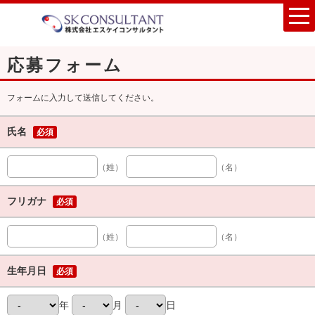
応募フォーム
フォームに入力して送信してください。
氏名
必須
（姓）
（名）
フリガナ
必須
（姓）
（名）
生年月日
必須
年
月
日