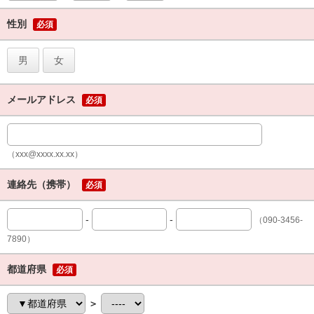
性別
必須
男
女
メールアドレス
必須
（xxx@xxxx.xx.xx）
連絡先（携帯）
必須
-
-
（090-3456-
7890）
都道府県
必須
＞