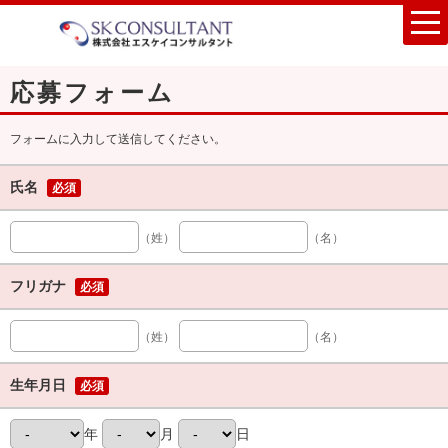
応募フォーム
フォームに入力して送信してください。
氏名
必須
（姓）
（名）
フリガナ
必須
（姓）
（名）
生年月日
必須
年
月
日