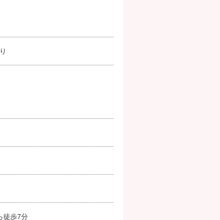
り
ら徒歩7分