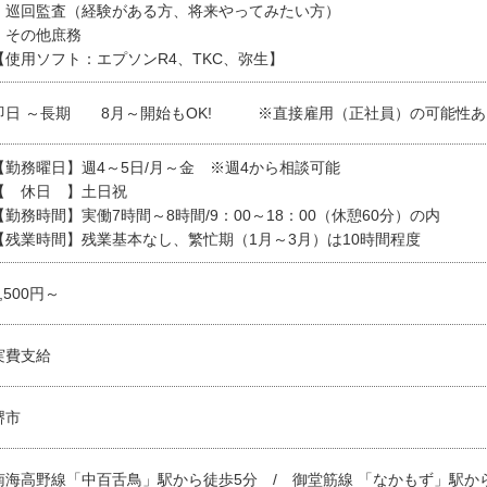
・巡回監査（経験がある方、将来やってみたい方）
・その他庶務
【使用ソフト：エプソンR4、TKC、弥生】
即日 ～長期 8月～開始もOK! ※直接雇用（正社員）の可能性あ
【勤務曜日】週4～5日/月～金 ※週4から相談可能
【 休日 】土日祝
【勤務時間】実働7時間～8時間/9：00～18：00（休憩60分）の内
【残業時間】残業基本なし、繁忙期（1月～3月）は10時間程度
1,500円～
実費支給
堺市
南海高野線「中百舌鳥」駅から徒歩5分 / 御堂筋線 「なかもず」駅か